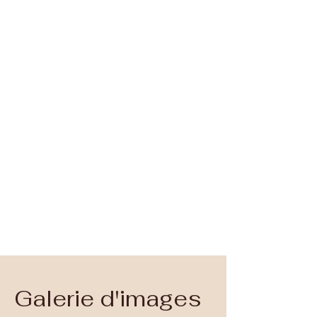
Dimanche : 12h30–14h30
Notre adresse :
45 digue de mer
59240, Dunkerque
Tél :
09 75 55 37 23
,
06 80 42 05 93
Galerie d'images