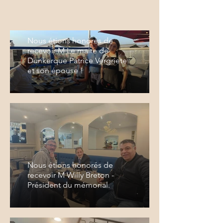
Nous étions honorés de
recevoir M Le maire de
Dunkerque Patrice Vergriete
et son épouse !
Nous étions honorés de
recevoir M Willy Breton -
Président du mémorial.