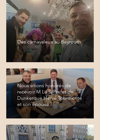
Des carnavaleux au Beyrouth
!
Nous étions honorés de
recevoir M Le S/Prefet de
Dunkerque Hervé Tourmente
et son épouse !