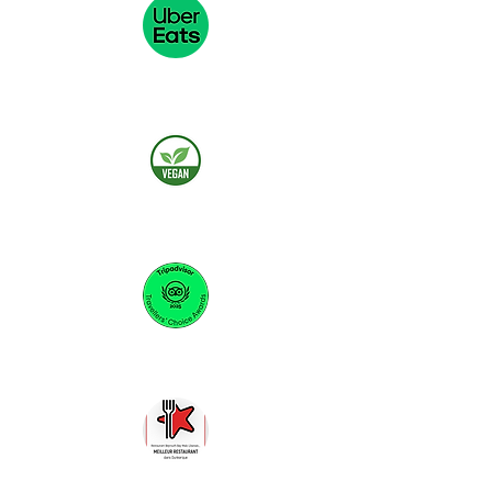
Commande à emporter
Plats végan et végétarien
Travelers' Choice 2025
Meilleur restaurant dans Dunkerque 2024