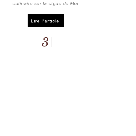
culinaire sur la digue de Mer
Lire l'article
3
LA VOIX DU NORD
05/10/2022
Dunkerque: Monseigneur
Gemayel, un évêque maronite en
visite au
Restaurant
Beyrouth
Bay Malo
Lire l'article
4