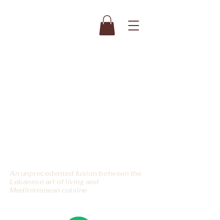
Restaurant Traiteur
Cèdre & Sel
by BEYROUTH Bay Malo
Pour toute commande,
merci de vous rendre
directement au
restaurant .
Une fusion inédite entre l'art de
vivre Libanais et la cuisine
méditerranéenne
An unprecedented fusion between the
Lebanese art of living and
Mediterranean cuisine